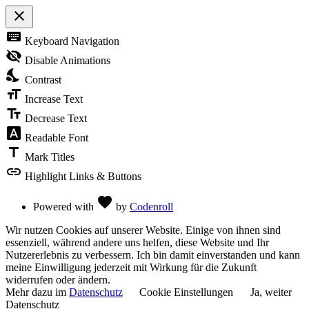
close
Toggle
keyboard
Keyboard Navigation
the
visibility
visibility_off
Disable Animations
of
nights_stay
the
Contrast
Accessibility
format_size
Toolbar
Increase Text
text_fields
Decrease Text
font_download
Readable Font
title
Mark Titles
link
Highlight Links & Buttons
Love
favorite
Powered with
by
Codenroll
Wir nutzen Cookies auf unserer Website. Einige von ihnen sind
essenziell, während andere uns helfen, diese Website und Ihr
Nutzererlebnis zu verbessern. Ich bin damit einverstanden und kann
meine Einwilligung jederzeit mit Wirkung für die Zukunft
widerrufen oder ändern.
Mehr dazu im
Datenschutz
Cookie Einstellungen
Ja, weiter
Datenschutz