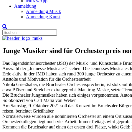
MuKs-App
Anmeldung
Anmeldung Musik
Anmeldung Kunst
Junge Musiker sind für Orchesterpreis n
Das Jugendsinfonieorchester (JSO) der Musik- und Kunstschule Bruchs
Auswahl der „Jeunesse Musicales“ stehen. Die Jeunesses Musicales Int
Erde aktiv. In der JMD haben sich rund 300 junge Orchester zu ein
Anstöße und Motivation für die Orchesterarbeit.
Nikola Grießhaber, die Bruchsaler Orchestersprecherin, ist stolz au
etwa Bläser und Streicher extra geprobt. Man trug Maske, setzte Tren
Die Bruchsaler Jungmusiker haben sich einiges vorgenommen, Anton
Solokonzert von Carl Maria von Weber.
Am Samstag, 9. Oktober 2021 soll das Konzert im Bruchsaler Bürgerz
reisen, berichtet Grießhaber.
Normalerweise würden alle nominierten Orchester an einem Ort zusam
Orchesterkollegen liegt noch viel Arbeit. Immer freitags wird geprobt
Kommen die Bruchsaler auf einen der ersten drei Plätze, winkt Geld: