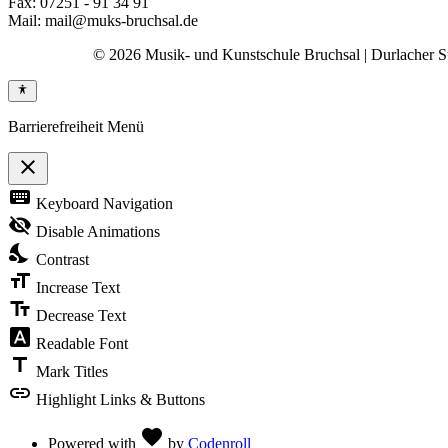
Fax: 07251 - 91 34 91
Mail: mail@muks-bruchsal.de
© 2026 Musik- und Kunstschule Bruchsal | Durlacher Str
Barrierefreiheit Menü
close
Toggle
keyboard
Keyboard Navigation
the
visibility
visibility_off
Disable Animations
of
nights_stay
the
Contrast
Accessibility
format_size
Toolbar
Increase Text
text_fields
Decrease Text
font_download
Readable Font
title
Mark Titles
link
Highlight Links & Buttons
Love
favorite
Powered with
by
Codenroll