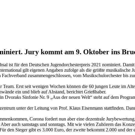
ominiert. Jury kommt am 9. Oktober ins Br
al ist für den Deutschen Jugendorchesterpreis 2021 nominiert. Damit 
ernational gilt eigenen Angaben zufolge als die größte musikalische J
em Fachverband zusammengeschlossen, vom Musikschulorchester bis zur
f ihr Team. Erst seit wenigen Wochen können die 60 jungen Leute im A
nwände ein und blieb auf Abstand, berichtet Grießhaber.
in Dvoraks Sinfonie Nr. 9 „Aus der neuen Welt“ steht auf dem Progr
entrum unter der Leitung von Prof. Klaus Eisenmann stattfinden. Dan
menkommen, Corona fordert nun aber eine dezentrale Jurybewertung. V
. Aber auch samstags und sonntags. Mit wie vielen Zuhörern das Konzert
 Für den Sieger gibt es 3.000 Euro, der zweite bekommt 2.000 und der 