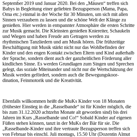
September 2019 und Januar 2020. Bei den „Mäusen“ treffen sich
Babys in Begleitung einer geliebten Bezugsperson (Mama, Papa,
Oma etc.) einmal in der Woche für 30 Minuten, um sich mit allen
Sinnen verzaubern zu lassen und die schöne Welt der Klänge zu
genießen. Hier werden in entspannter Atmosphäre die ersten Schritte
zur Musik gemacht. Die Kleinsten genießen Kniereiter, Schaukeln
und Wiegen und haben Freude am Getragen werden zu
rhythmischen Tanzliedern und am Musik hören. Die frühzeitige
Beschäftigung mit Musik stärkt nicht nur das Wohlbefinden der
Kinder und den engen Kontakt zwischen Eltern und Kind außerhalb
der Sprache, sondern dient auch der ganzheitlichen Förderung aller
kindlichen Sinne. Es werden Grundlagen zum Singen und Sprechen
gelegt, das soziale Miteinander und nicht nur die Wertschätzung der
Musik werden gefördert, sondern auch die Bewegungskoor-
dination, Feinmotorik und die Kreativität.
Ebenfalls willkommen heißt die MuKs Kinder von 18 Monaten
(frühester Einstieg in die „Rasselbande“ ist für Kinder möglich, die
bis zum 31.12.2020 achtzehn Monate alt geworden sind) bis drei
Jahren im Kurs „Rasselbande und Co!“ Sobald Kinder auf eigenen
Füßen stehen können, tanzt in der MuKs der Bär für sie. Die
„Rasselbande-Kinder und ihre vertraute Bezugsperson treffen sich
von Februar bis einschl. Juli montags, 15.50 Uhr (Dozentin Almut