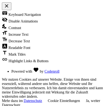
close
Toggle
keyboard
Keyboard Navigation
the
visibility
visibility_off
Disable Animations
of
nights_stay
the
Contrast
Accessibility
format_size
Toolbar
Increase Text
text_fields
Decrease Text
font_download
Readable Font
title
Mark Titles
link
Highlight Links & Buttons
Love
favorite
Powered with
by
Codenroll
Wir nutzen Cookies auf unserer Website. Einige von ihnen sind
essenziell, während andere uns helfen, diese Website und Ihr
Nutzererlebnis zu verbessern. Ich bin damit einverstanden und kann
meine Einwilligung jederzeit mit Wirkung für die Zukunft
widerrufen oder ändern.
Mehr dazu im
Datenschutz
Cookie Einstellungen
Ja, weiter
Datenschutz