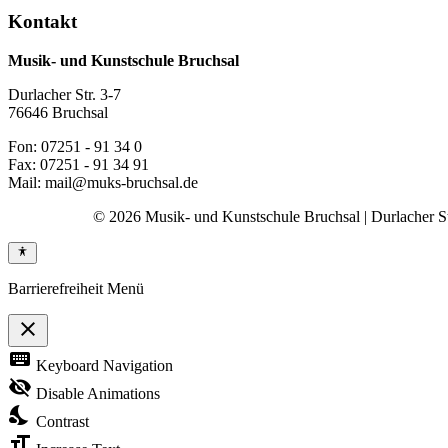
Kontakt
Musik- und Kunstschule Bruchsal
Durlacher Str. 3-7
76646 Bruchsal
Fon: 07251 - 91 34 0
Fax: 07251 - 91 34 91
Mail: mail@muks-bruchsal.de
© 2026 Musik- und Kunstschule Bruchsal | Durlacher Str
Barrierefreiheit Menü
close
Toggle
keyboard
Keyboard Navigation
the
visibility
visibility_off
Disable Animations
of
nights_stay
the
Contrast
Accessibility
format_size
Toolbar