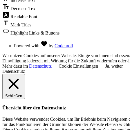
Increase Text
text_fields
Decrease Text
font_download
Readable Font
title
Mark Titles
link
Highlight Links & Buttons
Love
favorite
Powered with
by
Codenroll
Wir nutzen Cookies auf unserer Website. Einige von ihnen sind essenz
Einwilligung jederzeit mit Wirkung für die Zukunft widerrufen oder ä
Mehr dazu im
Datenschutz
Cookie Einstellungen
Ja, weiter
Datenschutz
Schließen
Übersicht über den Datenschutz
Diese Website verwendet Cookies, um Ihr Erlebnis beim Navigieren du
für das Funktionieren der Grundfunktionen der Website ebenso wichti
Diese Cookies werden in Ihrem Browser nur mit Ihrer Zustimmung ge