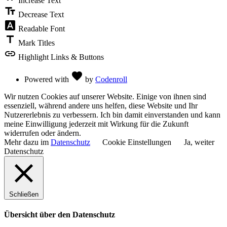
Increase Text
text_fields
Decrease Text
font_download
Readable Font
title
Mark Titles
link
Highlight Links & Buttons
Love
favorite
Powered with
by
Codenroll
Wir nutzen Cookies auf unserer Website. Einige von ihnen sind
essenziell, während andere uns helfen, diese Website und Ihr
Nutzererlebnis zu verbessern. Ich bin damit einverstanden und kann
meine Einwilligung jederzeit mit Wirkung für die Zukunft
widerrufen oder ändern.
Mehr dazu im
Datenschutz
Cookie Einstellungen
Ja, weiter
Datenschutz
Schließen
Übersicht über den Datenschutz