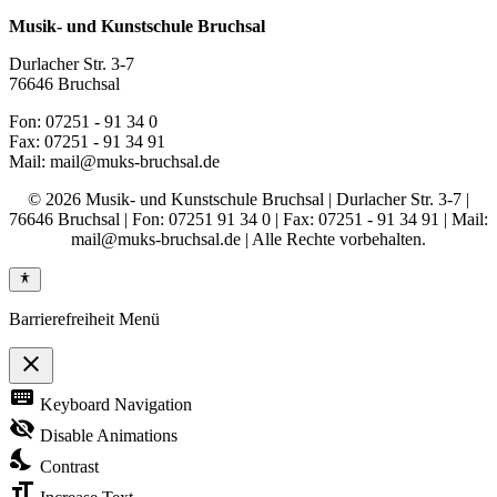
Musik- und Kunstschule Bruchsal
Durlacher Str. 3-7
76646 Bruchsal
Fon: 07251 - 91 34 0
Fax: 07251 - 91 34 91
Mail: mail@muks-bruchsal.de
© 2026 Musik- und Kunstschule Bruchsal | Durlacher Str. 3-7 |
76646 Bruchsal | Fon: 07251 91 34 0 | Fax: 07251 - 91 34 91 | Mail:
mail@muks-bruchsal.de | Alle Rechte vorbehalten.
Barrierefreiheit Menü
close
Toggle
keyboard
Keyboard Navigation
the
visibility
visibility_off
Disable Animations
of
nights_stay
the
Contrast
Accessibility
format_size
Toolbar