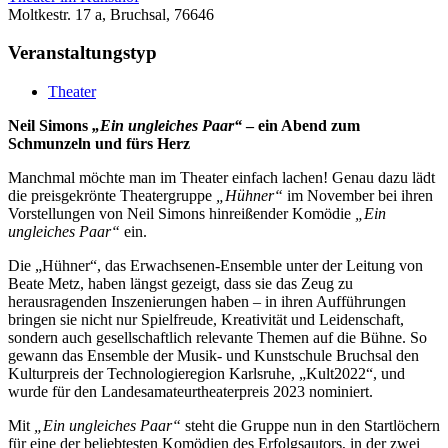
Moltkestr. 17 a, Bruchsal, 76646
Veranstaltungstyp
Theater
Neil Simons
„Ein ungleiches Paar“
– ein Abend zum
Schmunzeln und fürs Herz
Manchmal möchte man im Theater einfach lachen! Genau dazu lädt
die preisgekrönte Theatergruppe
„Hühner“
im November bei ihren
Vorstellungen von Neil Simons hinreißender Komödie
„Ein
ungleiches Paar“
ein.
Die „Hühner“, das Erwachsenen-Ensemble unter der Leitung von
Beate Metz, haben längst gezeigt, dass sie das Zeug zu
herausragenden Inszenierungen haben – in ihren Aufführungen
bringen sie nicht nur Spielfreude, Kreativität und Leidenschaft,
sondern auch gesellschaftlich relevante Themen auf die Bühne. So
gewann das Ensemble der Musik- und Kunstschule Bruchsal den
Kulturpreis der Technologieregion Karlsruhe, „Kult2022“, und
wurde für den Landesamateurtheaterpreis 2023 nominiert.
Mit
„Ein ungleiches Paar“
steht die Gruppe nun in den Startlöchern
für eine der beliebtesten Komödien des Erfolgsautors, in der zwei