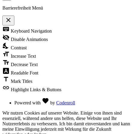
Barrierefreiheit Menü
close
Toggle
keyboard
Keyboard Navigation
the
visibility
visibility_off
Disable Animations
of
nights_stay
the
Contrast
Accessibility
format_size
Toolbar
Increase Text
text_fields
Decrease Text
font_download
Readable Font
title
Mark Titles
link
Highlight Links & Buttons
Love
favorite
Powered with
by
Codenroll
Wir nutzen Cookies auf unserer Website. Einige von ihnen sind
essenziell, während andere uns helfen, diese Website und Ihr
Nutzererlebnis zu verbessern. Ich bin damit einverstanden und kann
meine Einwilligung jederzeit mit Wirkung für die Zukunft