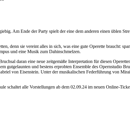
big. Am Ende der Party spielt der eine dem anderen einen üblen Streic
tten, denn sie vereint alles in sich, was eine gute Operette braucht: sp
champus und eine Musik zum Dahinschmelzen.
ruchsal daran eine neue zeitgemäße Interpretation für diesen Operetten
t dem gutgelaunten und bestens erprobten Ensemble des Opernstudio Bru
 Gabriel von Eisenstein. Unter der musikalischen Federführung von Mir
ule schaltet alle Vorstellungen ab dem 02.09.24 im neuen Online-Ticke