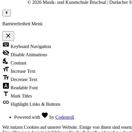
© 2026 Musik- und Kunstschule Bruchsal | Durlacher Str
Barrierefreiheit Menü
close
Toggle
keyboard
Keyboard Navigation
the
visibility
visibility_off
Disable Animations
of
nights_stay
the
Contrast
Accessibility
format_size
Toolbar
Increase Text
text_fields
Decrease Text
font_download
Readable Font
title
Mark Titles
link
Highlight Links & Buttons
Love
favorite
Powered with
by
Codenroll
Wir nutzen Cookies auf unserer Website. Einige von ihnen sind essenz