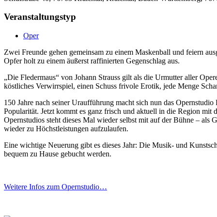
Veranstaltungstyp
Oper
Zwei Freunde gehen gemeinsam zu einem Maskenball und feiern ausgie
Opfer holt zu einem äußerst raffinierten Gegenschlag aus.
„Die Fledermaus“ von Johann Strauss gilt als die Urmutter aller Opere
köstliches Verwirrspiel, einen Schuss frivole Erotik, jede Menge S
150 Jahre nach seiner Uraufführung macht sich nun das Opernstudio B
Popularität. Jetzt kommt es ganz frisch und aktuell in die Region mi
Opernstudios steht dieses Mal wieder selbst mit auf der Bühne – als
wieder zu Höchstleistungen aufzulaufen.
Eine wichtige Neuerung gibt es dieses Jahr: Die Musik- und Kunstsch
bequem zu Hause gebucht werden.
Weitere Infos zum Opernstudio…