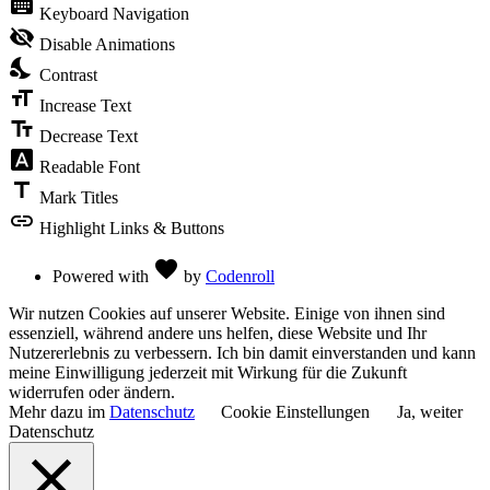
keyboard
Keyboard Navigation
the
visibility
visibility_off
Disable Animations
of
nights_stay
the
Contrast
Accessibility
format_size
Toolbar
Increase Text
text_fields
Decrease Text
font_download
Readable Font
title
Mark Titles
link
Highlight Links & Buttons
Love
favorite
Powered with
by
Codenroll
Wir nutzen Cookies auf unserer Website. Einige von ihnen sind
essenziell, während andere uns helfen, diese Website und Ihr
Nutzererlebnis zu verbessern. Ich bin damit einverstanden und kann
meine Einwilligung jederzeit mit Wirkung für die Zukunft
widerrufen oder ändern.
Mehr dazu im
Datenschutz
Cookie Einstellungen
Ja, weiter
Datenschutz