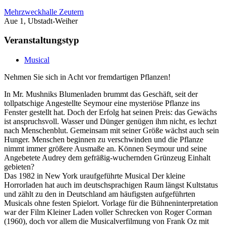
Mehrzweckhalle Zeutern
Aue 1, Ubstadt-Weiher
Veranstaltungstyp
Musical
Nehmen Sie sich in Acht vor fremdartigen Pflanzen!
In Mr. Mushniks Blumenladen brummt das Geschäft, seit der
tollpatschige Angestellte Seymour eine mysteriöse Pflanze ins
Fenster gestellt hat. Doch der Erfolg hat seinen Preis: das Gewächs
ist anspruchsvoll. Wasser und Dünger genügen ihm nicht, es lechzt
nach Menschenblut. Gemeinsam mit seiner Größe wächst auch sein
Hunger. Menschen beginnen zu verschwinden und die Pflanze
nimmt immer größere Ausmaße an. Können Seymour und seine
Angebetete Audrey dem gefräßig-wuchernden Grünzeug Einhalt
gebieten?
Das 1982 in New York uraufgeführte Musical Der kleine
Horrorladen hat auch im deutschsprachigen Raum längst Kultstatus
und zählt zu den in Deutschland am häufigsten aufgeführten
Musicals ohne festen Spielort. Vorlage für die Bühneninterpretation
war der Film Kleiner Laden voller Schrecken von Roger Corman
(1960), doch vor allem die Musicalverfilmung von Frank Oz mit