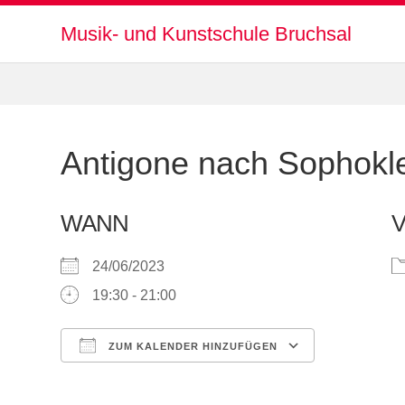
Musik- und Kunstschule Bruchsal
Antigone nach Sophokl
WANN
24/06/2023
19:30 - 21:00
ZUM KALENDER HINZUFÜGEN
ICS herunterladen
Google Kalender
iCalendar
Office 365
Outlook Live