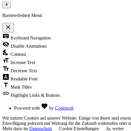
Barrierefreiheit Menü
close
Toggle
keyboard
Keyboard Navigation
the
visibility
visibility_off
Disable Animations
of
nights_stay
the
Contrast
Accessibility
format_size
Toolbar
Increase Text
text_fields
Decrease Text
font_download
Readable Font
title
Mark Titles
link
Highlight Links & Buttons
Love
favorite
Powered with
by
Codenroll
Wir nutzen Cookies auf unserer Website. Einige von ihnen sind essenz
Einwilligung jederzeit mit Wirkung für die Zukunft widerrufen oder ä
Mehr dazu im
Datenschutz
Cookie Einstellungen
Ja, weiter