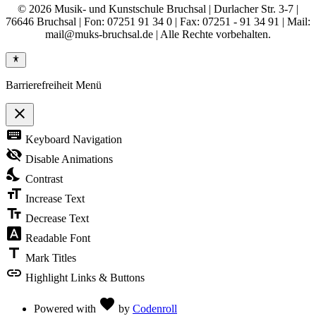
© 2026 Musik- und Kunstschule Bruchsal | Durlacher Str. 3-7 |
76646 Bruchsal | Fon: 07251 91 34 0 | Fax: 07251 - 91 34 91 | Mail:
mail@muks-bruchsal.de | Alle Rechte vorbehalten.
Barrierefreiheit Menü
close
Toggle
keyboard
Keyboard Navigation
the
visibility
visibility_off
Disable Animations
of
nights_stay
the
Contrast
Accessibility
format_size
Toolbar
Increase Text
text_fields
Decrease Text
font_download
Readable Font
title
Mark Titles
link
Highlight Links & Buttons
Love
favorite
Powered with
by
Codenroll