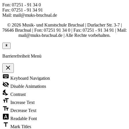
Fon: 07251 - 91 34 0
Fax: 07251 - 91 34 91
Mail: mail@muks-bruchsal.de
© 2026 Musik- und Kunstschule Bruchsal | Durlacher Str. 3-7 |
76646 Bruchsal | Fon: 07251 91 34 0 | Fax: 07251 - 91 34 91 | Mail:
mail@muks-bruchsal.de | Alle Rechte vorbehalten.
Barrierefreiheit Menü
close
Toggle
keyboard
Keyboard Navigation
the
visibility
visibility_off
Disable Animations
of
nights_stay
the
Contrast
Accessibility
format_size
Toolbar
Increase Text
text_fields
Decrease Text
font_download
Readable Font
title
Mark Titles