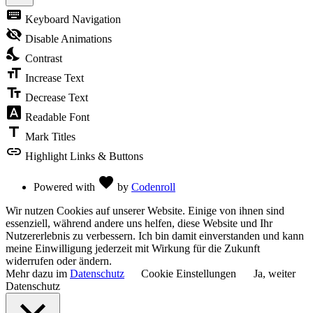
Toggle
keyboard
Keyboard Navigation
the
visibility
visibility_off
Disable Animations
of
nights_stay
the
Contrast
Accessibility
format_size
Toolbar
Increase Text
text_fields
Decrease Text
font_download
Readable Font
title
Mark Titles
link
Highlight Links & Buttons
Love
favorite
Powered with
by
Codenroll
Wir nutzen Cookies auf unserer Website. Einige von ihnen sind
essenziell, während andere uns helfen, diese Website und Ihr
Nutzererlebnis zu verbessern. Ich bin damit einverstanden und kann
meine Einwilligung jederzeit mit Wirkung für die Zukunft
widerrufen oder ändern.
Mehr dazu im
Datenschutz
Cookie Einstellungen
Ja, weiter
Datenschutz