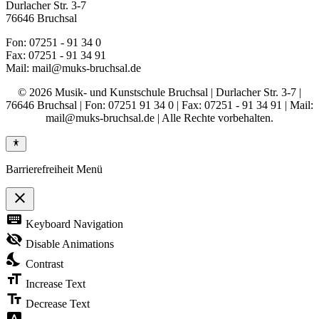
Durlacher Str. 3-7
76646 Bruchsal
Fon: 07251 - 91 34 0
Fax: 07251 - 91 34 91
Mail: mail@muks-bruchsal.de
© 2026 Musik- und Kunstschule Bruchsal | Durlacher Str. 3-7 |
76646 Bruchsal | Fon: 07251 91 34 0 | Fax: 07251 - 91 34 91 | Mail:
mail@muks-bruchsal.de | Alle Rechte vorbehalten.
Barrierefreiheit Menü
close
Toggle
keyboard
Keyboard Navigation
the
visibility
visibility_off
Disable Animations
of
nights_stay
the
Contrast
Accessibility
format_size
Toolbar
Increase Text
text_fields
Decrease Text