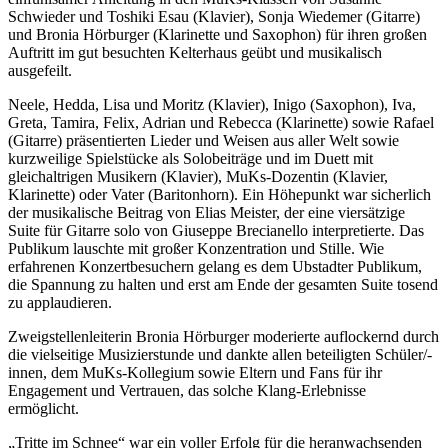
Schwieder und Toshiki Esau (Klavier), Sonja Wiedemer (Gitarre)
und Bronia Hörburger (Klarinette und Saxophon) für ihren großen
Auftritt im gut besuchten Kelterhaus geübt und musikalisch
ausgefeilt.
Neele, Hedda, Lisa und Moritz (Klavier), Inigo (Saxophon), Iva,
Greta, Tamira, Felix, Adrian und Rebecca (Klarinette) sowie Rafael
(Gitarre) präsentierten Lieder und Weisen aus aller Welt sowie
kurzweilige Spielstücke als Solobeiträge und im Duett mit
gleichaltrigen Musikern (Klavier), MuKs-Dozentin (Klavier,
Klarinette) oder Vater (Baritonhorn). Ein Höhepunkt war sicherlich
der musikalische Beitrag von Elias Meister, der eine viersätzige
Suite für Gitarre solo von Giuseppe Brecianello interpretierte. Das
Publikum lauschte mit großer Konzentration und Stille. Wie
erfahrenen Konzertbesuchern gelang es dem Ubstadter Publikum,
die Spannung zu halten und erst am Ende der gesamten Suite tosend
zu applaudieren.
Zweigstellenleiterin Bronia Hörburger moderierte auflockernd durch
die vielseitige Musizierstunde und dankte allen beteiligten Schüler/-
innen, dem MuKs-Kollegium sowie Eltern und Fans für ihr
Engagement und Vertrauen, das solche Klang-Erlebnisse
ermöglicht.
„Tritte im Schnee“ war ein voller Erfolg für die heranwachsenden