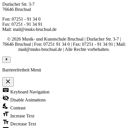
Durlacher Str. 3-7
76646 Bruchsal
Fon: 07251 - 91 34 0
Fax: 07251 - 91 34 91
Mail: mail@muks-bruchsal.de
© 2026 Musik- und Kunstschule Bruchsal | Durlacher Str. 3-7 |
76646 Bruchsal | Fon: 07251 91 34 0 | Fax: 07251 - 91 34 91 | Mail:
mail@muks-bruchsal.de | Alle Rechte vorbehalten.
Barrierefreiheit Menü
close
Toggle
keyboard
Keyboard Navigation
the
visibility
visibility_off
Disable Animations
of
nights_stay
the
Contrast
Accessibility
format_size
Toolbar
Increase Text
text_fields
Decrease Text